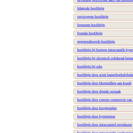
bevinding betreffende aard van hoofdpi
bilaterale hoofdpijn
cervicogene hoofdpijn
frequente hoofdpijn
frontale hoofdpijn
gegeneraliseerde hoofdpijn
hoofdpijn bij benigne intracraniële hype
hoofdpijn bij chronisch subduraal hem
hoofdpijn bij seks
hoofdpijn door acute kamerhoekafsluiti
hoofdpijn door blootstelling aan koude
hoofdpijn door dentale oorzaak
hoofdpijn door externe compressie van
hoofdpijn door hoogteziekte
hoofdpijn door hypertensie
hoofdpijn door intracranieel neoplasma