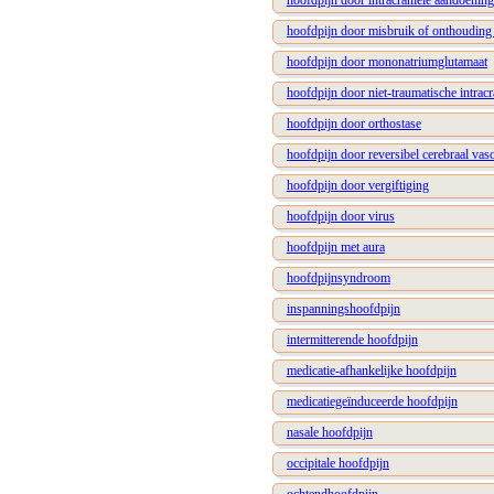
hoofdpijn door intracraniële aandoening
hoofdpijn door misbruik of onthouding
hoofdpijn door mononatriumglutamaat
hoofdpijn door niet-traumatische intrac
hoofdpijn door orthostase
hoofdpijn door reversibel cerebraal va
hoofdpijn door vergiftiging
hoofdpijn door virus
hoofdpijn met aura
hoofdpijnsyndroom
inspanningshoofdpijn
intermitterende hoofdpijn
medicatie-afhankelijke hoofdpijn
medicatiegeïnduceerde hoofdpijn
nasale hoofdpijn
occipitale hoofdpijn