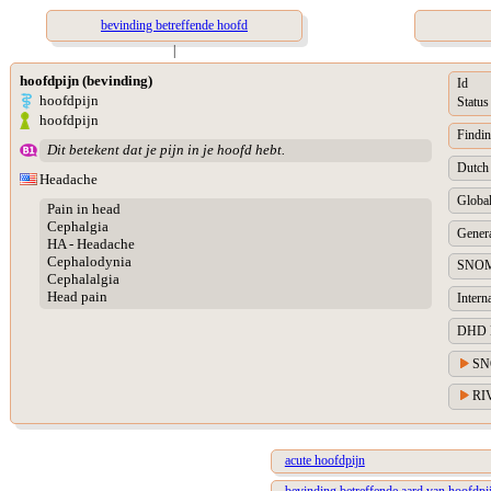
bevinding betreffende hoofd
|
hoofdpijn (bevinding)
Id
hoofdpijn
Status
hoofdpijn
Findin
Dit betekent dat je pijn in je hoofd hebt.
Dutch 
Headache
Global
Pain in head
Cephalgia
Genera
HA - Headache
Cephalodynia
SNOM
Cephalalgia
Head pain
Intern
DHD Di
SN
RIV
acute hoofdpijn