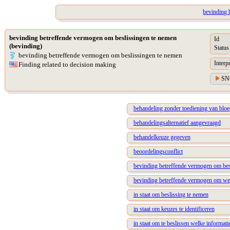
bevinding b
bevinding betreffende vermogen om beslissingen te nemen
Id
(bevinding)
Status
bevinding betreffende vermogen om beslissingen te nemen
Interp
Finding related to decision making
SN
behandeling zonder toediening van blo
behandelingsalternatief aangevraagd
behandelkeuze gegeven
beoordelingsconflict
bevinding betreffende vermogen om besl
bevinding betreffende vermogen om w
in staat om beslissing te nemen
in staat om keuzes te identificeren
in staat om te beslissen welke informati