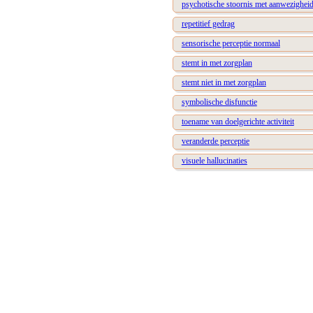
psychotische stoornis met aanwezigheid 
repetitief gedrag
sensorische perceptie normaal
stemt in met zorgplan
stemt niet in met zorgplan
symbolische disfunctie
toename van doelgerichte activiteit
veranderde perceptie
visuele hallucinaties