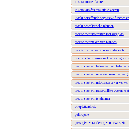
in staat om te plannen
in staat om één taak uit te voeren
klacht betreffende cognitieve functies e
maakt onrealistische plannen
moeite met instemmen met zorgplan
moeite met maken van plannen
moeite met verwerken van informatie
neurotische stoornis met aanwezigheid v
niet in staat om behoeften van baby te 
niet in staat om in te stemmen met zorg
niet in staat om informatie te verwerken
niet in staat om persoonlijke doelen te st
niet in staat om te plannen
onoplettendheid
palinopsie
passagère verandering van bewustzijn