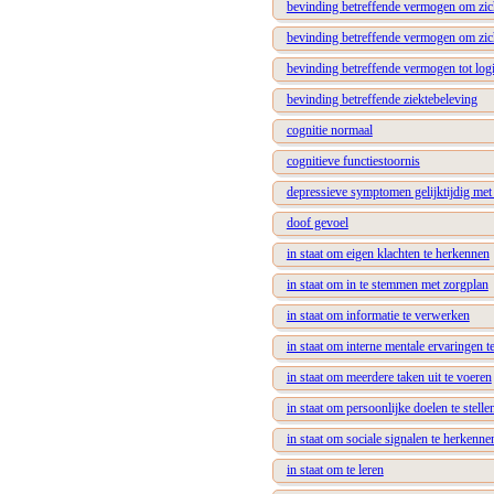
bevinding betreffende vermogen om zich
bevinding betreffende vermogen om zic
bevinding betreffende vermogen tot log
bevinding betreffende ziektebeleving
cognitie normaal
cognitieve functiestoornis
depressieve symptomen gelijktijdig met
doof gevoel
in staat om eigen klachten te herkennen
in staat om in te stemmen met zorgplan
in staat om informatie te verwerken
in staat om interne mentale ervaringen t
in staat om meerdere taken uit te voeren
in staat om persoonlijke doelen te stelle
in staat om sociale signalen te herkenne
in staat om te leren