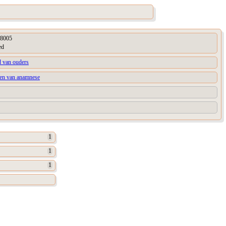
8005
ed
jd van ouders
en van anamnese
1
1
1