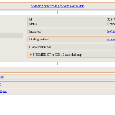
bevinding betreffende gegevens over ouders
|
Id
36547
Status
Defin
Interprets
leefti
Finding method
afnem
Global Patient Set
SNOMED CT to ICD-10 extended map
|
ijd
jd
0 jaar