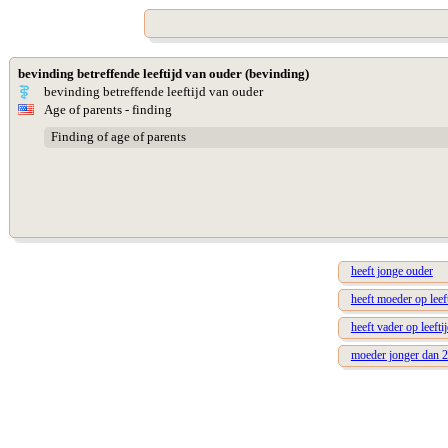
bevinding betreffende leeftijd van ouder (bevinding)
bevinding betreffende leeftijd van ouder
Age of parents - finding
Finding of age of parents
heeft jonge ouder
heeft moeder op leeft
heeft vader op leefti
moeder jonger dan 2