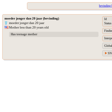
bevinding b
moeder jonger dan 20 jaar (bevinding)
Id
moeder jonger dan 20 jaar
Status
Mother less than 20 years old
Findi
Has teenage mother
Interp
Global
SN