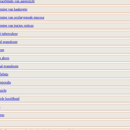
fraorbitalis van aangezicht
ening van kaakregio
ening van orofaryngeale mucosa
ning van tractus opticus
ij tuberculose
aal granuloom
oom
n abces
aal granuloom
lebitis
emporalis
zicht
arde hoofdhuid
d
neus