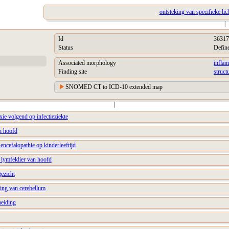
ontsteking van specifieke li
|
Id
36317
Status
Defin
Associated morphology
inflam
Finding site
struct
SNOMED CT to ICD-10 extended map
|
axie volgend op infectieziekte
n hoofd
encefalopathie op kinderleeftijd
 lymfeklier van hoofd
ezicht
ing van cerebellum
heiding