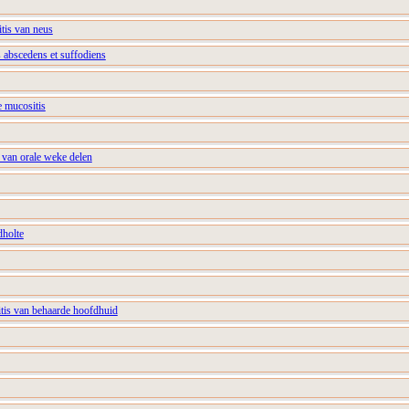
itis van neus
tis abscedens et suffodiens
 mucositis
 van orale weke delen
dholte
itis van behaarde hoofdhuid