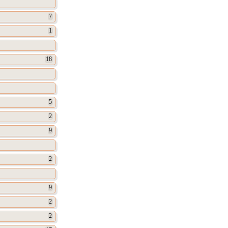
7
1
18
5
2
9
2
9
2
2