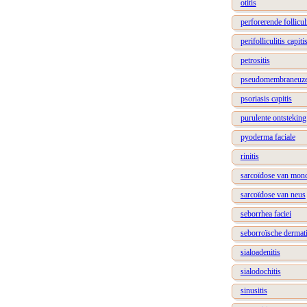
otitis
perforerende follicul
perifolliculitis capi
petrositis
pseudomembraneuze
psoriasis capitis
purulente ontsteking
pyoderma faciale
rinitis
sarcoïdose van mon
sarcoïdose van neus
seborrhea faciei
seborroïsche dermat
sialoadenitis
sialodochitis
sinusitis