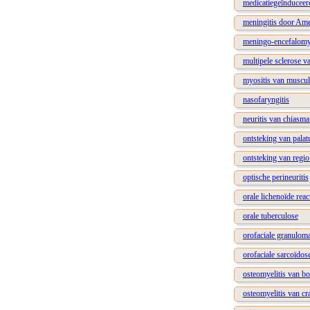
medicatiegeïnduceer
meningitis door Ame
meningo-encefalomye
multipele sclerose v
myositis van musculi
nasofaryngitis
neuritis van chiasm
ontsteking van pala
ontsteking van regi
optische perineuritis
orale lichenoïde reac
orale tuberculose
orofaciale granulom
orofaciale sarcoïdos
osteomyelitis van bo
osteomyelitis van c