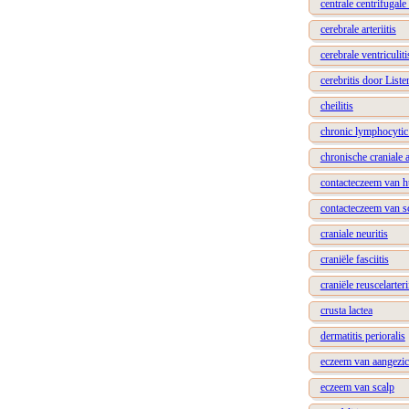
centrale centrifugale 
cerebrale arteriitis
cerebrale ventriculiti
cerebritis door Lister
cheilitis
chronic lymphocytic
chronische craniale 
contacteczeem van h
contacteczeem van s
craniale neuritis
craniële fasciitis
craniële reuscelarteri
crusta lactea
dermatitis perioralis
eczeem van aangezic
eczeem van scalp