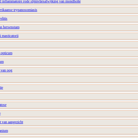
d inflammatoire rode slijmvliesafwijking van mondholte
rikaanse trypanosomiasis
litis
an hersenstam
 masticatorii
a opticum
tum
o van oog
tie
atose
e
t van aangezicht
ranium