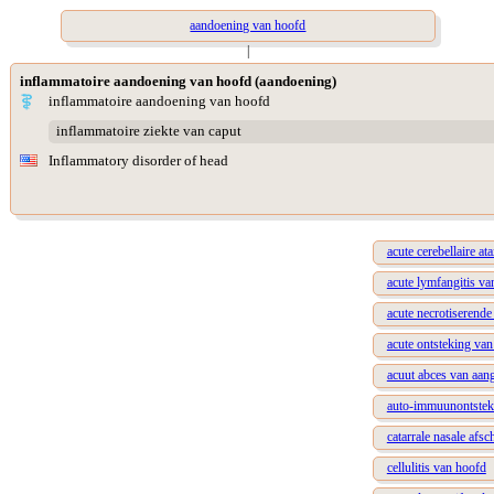
aandoening van hoofd
|
inflammatoire aandoening van hoofd (aandoening)
inflammatoire aandoening van hoofd
inflammatoire ziekte van caput
Inflammatory disorder of head
acute cerebellaire at
acute lymfangitis va
acute necrotiserende 
acute ontsteking van
acuut abces van aang
auto-immuunontstek
catarrale nasale afsc
cellulitis van hoofd