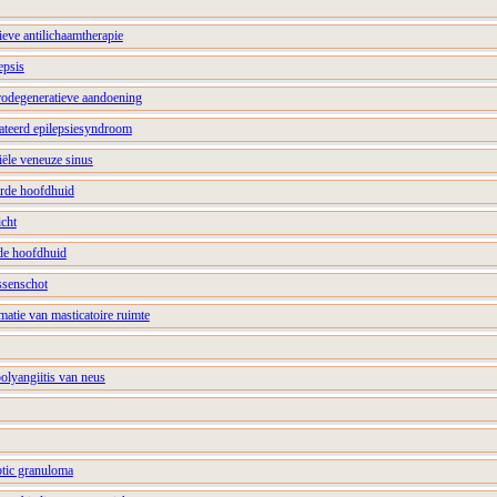
ieve antilichaamtherapie
epsis
urodegeneratieve aandoening
elateerd epilepsiesyndroom
niële veneuze sinus
aarde hoofdhuid
icht
de hoofdhuid
ssenschot
matie van masticatoire ruimte
olyangiitis van neus
eptic granuloma