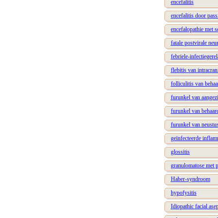
encefalitis
encefalitis door pass
encefalopathie met s
fatale postvirale ne
febriele-infectieger
flebitis van intracra
folliculitis van beh
furunkel van aangez
furunkel van behaar
furunkel van neustu
geïnfecteerde inflam
glossitis
granulomatose met p
Haber-syndroom
hypofysitis
Idiopathic facial as