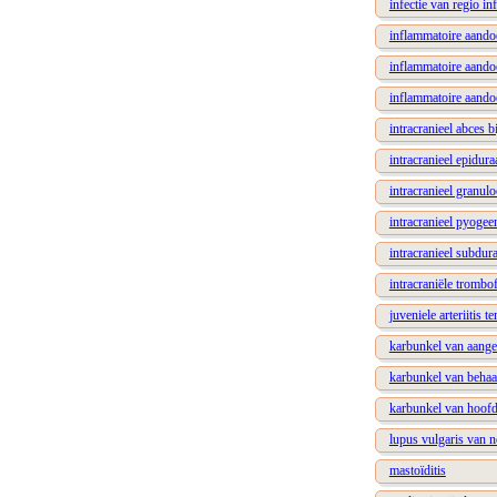
infectie van regio in
inflammatoire aando
inflammatoire aando
inflammatoire aandoe
intracranieel abces b
intracranieel epidur
intracranieel granul
intracranieel pyogee
intracranieel subdur
intracraniële trombof
juveniele arteriitis t
karbunkel van aange
karbunkel van beha
karbunkel van hoof
lupus vulgaris van 
mastoïditis