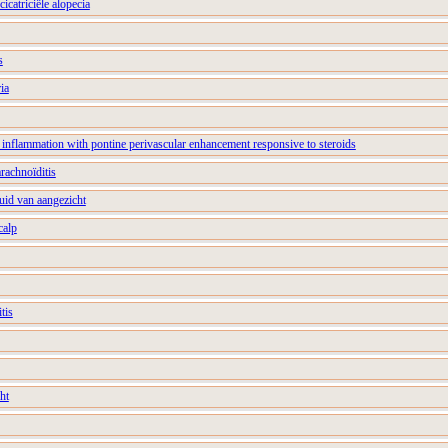
cicatriciële alopecia
s
ia
 inflammation with pontine perivascular enhancement responsive to steroids
arachnoïditis
uid van aangezicht
calp
itis
ht