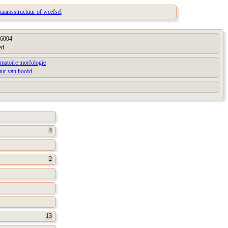
chaamsstructuur of weefsel
6004
ed
matoire morfologie
uur van hoofd
4
2
13