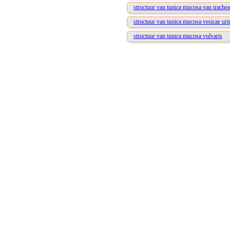
structuur van tunica mucosa van trachea
structuur van tunica mucosa vesicae uri
structuur van tunica mucosa vulvaris