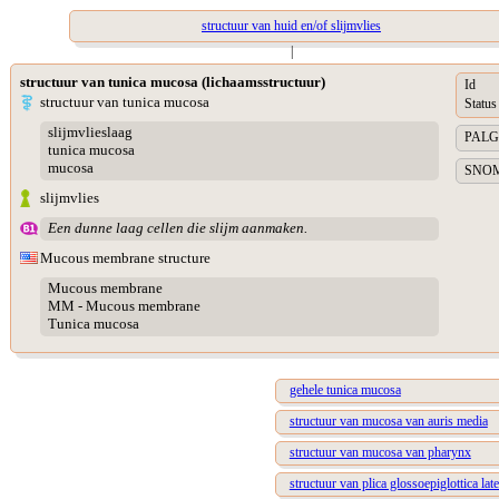
structuur van huid en/of slijmvlies
|
structuur van tunica mucosa (lichaamsstructuur)
Id
structuur van tunica mucosa
Status
slijmvlieslaag
PALGA 
tunica mucosa
mucosa
SNOME
slijmvlies
Een dunne laag cellen die slijm aanmaken.
Mucous membrane structure
Mucous membrane
MM - Mucous membrane
Tunica mucosa
gehele tunica mucosa
structuur van mucosa van auris media
structuur van mucosa van pharynx
structuur van plica glossoepiglottica late