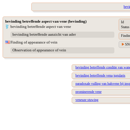
bevi
bevinding betreffende aspect van vene (bevinding)
Id
bevinding betreffende aspect van vene
Status
bevinding betreffende aanzicht van ader
Findin
Finding of appearance of vein
SN
Observation of appearance of vein
bevinding betreffende conditie van wan
bevinding betreffende vena jugularis
paradoxale vulling van halsvene bij insp
prominerende vene
veneuze stuwing