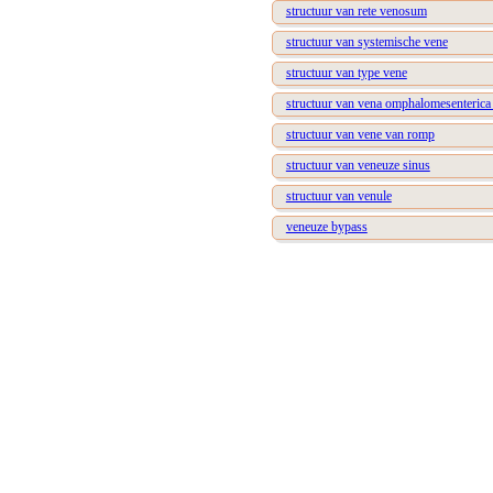
structuur van rete venosum
structuur van systemische vene
structuur van type vene
structuur van vena omphalomesenterica 
structuur van vene van romp
structuur van veneuze sinus
structuur van venule
veneuze bypass