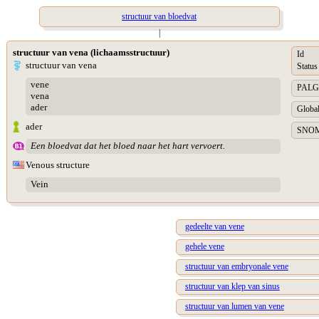
structuur van bloedvat
|
structuur van vena (lichaamsstructuur)
Id
structuur van vena
Status
vene
PALGA 
vena
ader
Global
ader
SNOME
Een bloedvat dat het bloed naar het hart vervoert.
Venous structure
Vein
gedeelte van vene
gehele vene
structuur van embryonale vene
structuur van klep van sinus
structuur van lumen van vene