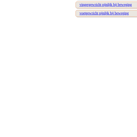
vingergewricht pijnlijk bij beweging
voetgewricht pijnlijk bij beweging