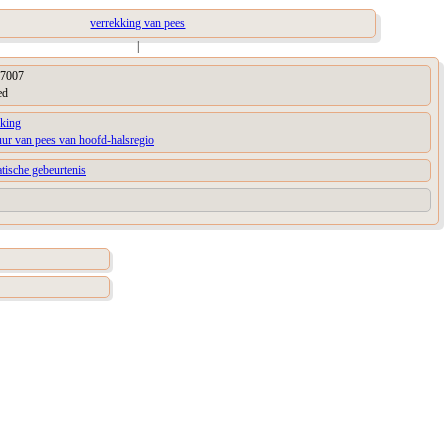
verrekking van pees
|
7007
ed
kking
uur van pees van hoofd-halsregio
tische gebeurtenis