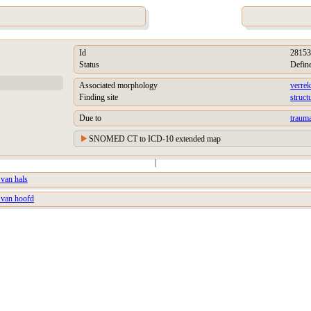
Id
28153
Status
Defin
Associated morphology
verre
Finding site
struct
Due to
trauma
SNOMED CT to ICD-10 extended map
|
 van hals
 van hoofd