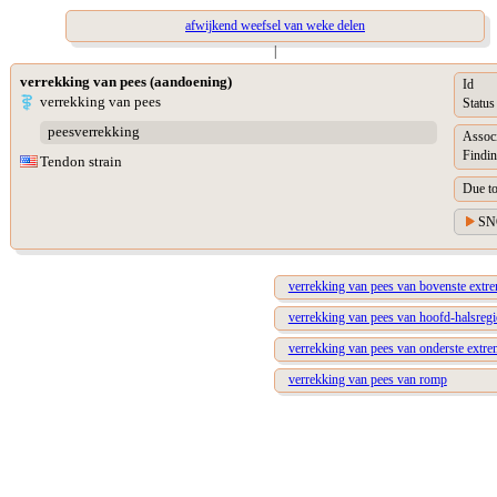
afwijkend weefsel van weke delen
|
verrekking van pees (aandoening)
Id
verrekking van pees
Status
peesverrekking
Assoc
Findin
Tendon strain
Due t
SN
verrekking van pees van bovenste extrem
verrekking van pees van hoofd-halsregi
verrekking van pees van onderste extrem
verrekking van pees van romp