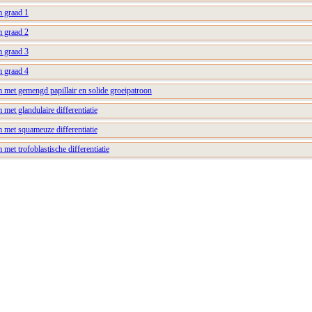
m graad 1
m graad 2
m graad 3
m graad 4
 met gemengd papillair en solide groeipatroon
 met glandulaire differentiatie
 met squameuze differentiatie
met trofoblastische differentiatie