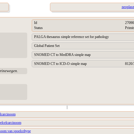
neoplasm
Id
27090
Status
Primit
PALGA thesaurus simple reference set for pathology
Global Patient Set
SNOMED CT to MedDRA simple map
SNOMED CT to ICD-O simple map
8120/
urinewegen.
|
celcarcinoom
eelcelcarcinoom
inoom van spoelceltype