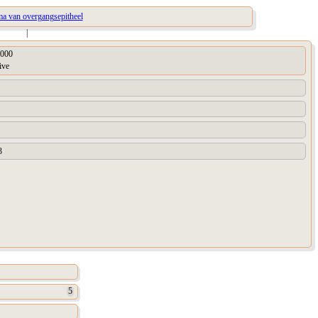
a van overgangsepitheel
|
000
ive
3
5