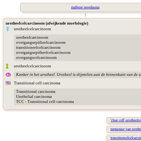
maligne neoplasma
|
urotheelcelcarcinoom (afwijkende morfologie)
urotheelcelcarcinoom
urotheelcarcinoom
overgangsepitheelcarcinoom
transitioneelcelcarcinoom
overgangsepitheelcelcarcinoom
overgangscelcarcinoom
urotheelcelcarcinoom
Kanker in het urotheel. Urotheel is slijmvlies aan de binnenkant van de 
Transitional cell carcinoma
Transitional carcinoma
Urothelial carcinoma
TCC - Transitional cell carcinoma
'clear cell'-urotheel
metastase van uroth
transitioneelcelcarc