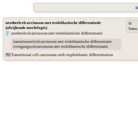
u
urotheelcelcarcinoom met trofoblastische differentiatie
Id
(afwijkende morfologie)
Status
urotheelcelcarcinoom met trofoblastische differentiatie
transitioneelcelcarcinoom met trofoblastische differentiatie
overgangscelcarcinoom met trofoblastische differentiatie
Transitional cell carcinoma with trophoblastic differentiation