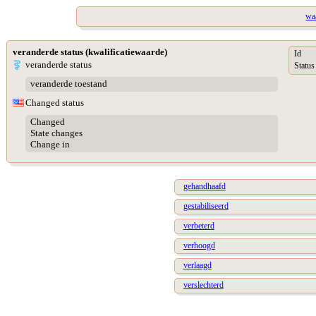
wa
veranderde status (kwalificatiewaarde)
Id
veranderde status
Status
veranderde toestand
Changed status
Changed
State changes
Change in
gehandhaafd
gestabiliseerd
verbeterd
verhoogd
verlaagd
verslechterd