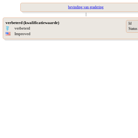
bevinding van gradering
|
verbeterd (kwalificatiewaarde)
Id
verbeterd
Status
Improved