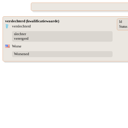
verslechterd (kwalificatiewaarde)
Id
verslechterd
Status
slechter
verergerd
Worse
Worsened