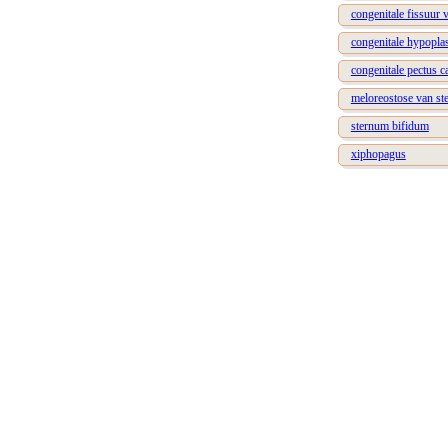
congenitale fissuur 
congenitale hypopla
congenitale pectus c
meloreostose van s
sternum bifidum
xiphopagus