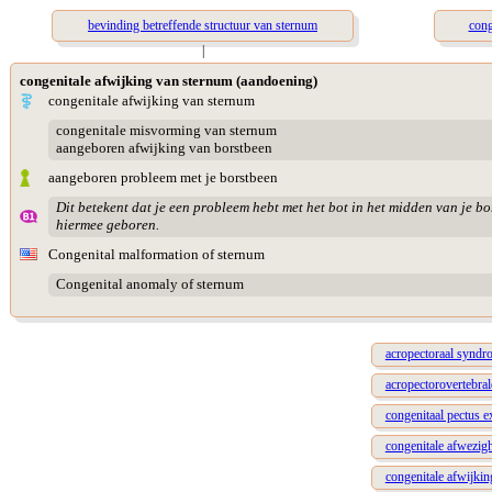
bevinding betreffende structuur van sternum
cong
|
congenitale afwijking van sternum (aandoening)
congenitale afwijking van sternum
congenitale misvorming van sternum
aangeboren afwijking van borstbeen
aangeboren probleem met je borstbeen
Dit betekent dat je een probleem hebt met het bot in het midden van je bo
hiermee geboren.
Congenital malformation of sternum
Congenital anomaly of sternum
acropectoraal synd
acropectorovertebral
congenitaal pectus 
congenitale afwezig
congenitale afwijkin