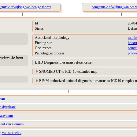
enitale afwijking van benige thorax
congenitale afwijking van bot 
|
|
Id
25404
Status
Defin
Associated morphology
morfo
Finding site
botstr
Occurrence
congen
Pathological process
proces
rstkas. Je bent
DHD Diagnosis thesaurus reference set
SNOMED CT to ICD-10 extended map
RIVM authorized national diagnosis thesaurus to ICD10 complex m
|
room
e dysplasie
excavatum
heid van sternum
g van sternebra