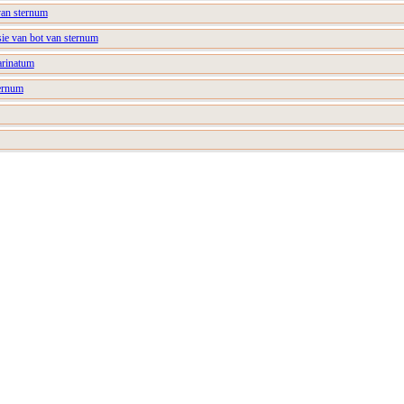
van sternum
sie van bot van sternum
arinatum
ternum