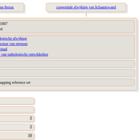
van thorax
congenitale afwijking van lichaamswand
|
1007
ed
logische afwijking
uctuur van sternum
itaal
 van pathologische ontwikkeling
apping reference set
2
2
10