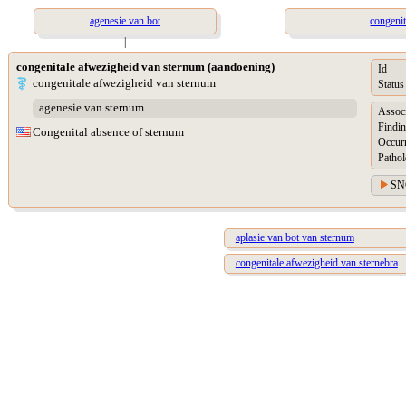
agenesie van bot
congenit
|
congenitale afwezigheid van sternum (aandoening)
Id
congenitale afwezigheid van sternum
Status
agenesie van sternum
Assoc
Findin
Congenital absence of sternum
Occur
Pathol
SN
aplasie van bot van sternum
congenitale afwezigheid van sternebra