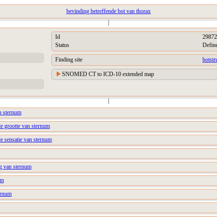
bevinding betreffende bot van thorax
|
Id
29872
Status
Defin
Finding site
botstr
SNOMED CT to ICD-10 extended map
|
n sternum
de grootte van sternum
e sensatie van sternum
ng van sternum
um
ernum