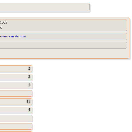
1005
ed
uctuur van sternum
2
2
1
11
4