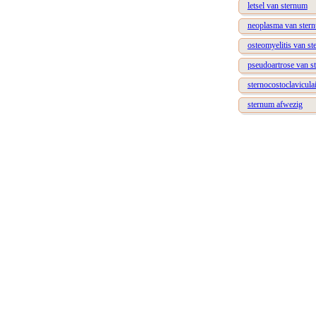
letsel van sternum
neoplasma van ster
osteomyelitis van s
pseudoartrose van s
sternocostoclavicula
sternum afwezig