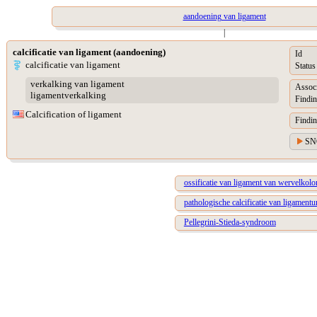
aandoening van ligament
|
calcificatie van ligament (aandoening)
Id
calcificatie van ligament
Status
verkalking van ligament
Assoc
ligamentverkalking
Findin
Calcification of ligament
Findin
SN
ossificatie van ligament van wervelkol
pathologische calcificatie van ligamen
Pellegrini-Stieda-syndroom