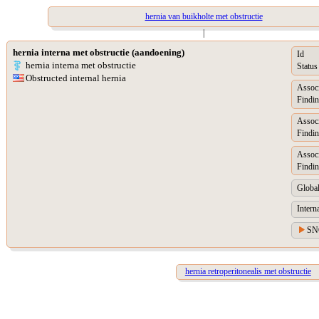
hernia van buikholte met obstructie
|
hernia interna met obstructie (aandoening)
Id
hernia interna met obstructie
Status
Obstructed internal hernia
Assoc
Findin
Assoc
Findin
Assoc
Findin
Global
Intern
SN
hernia retroperitonealis met obstructie