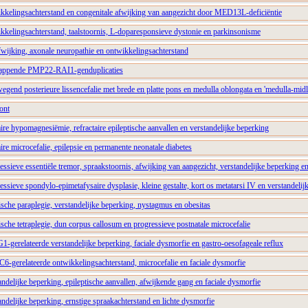
kelingsachterstand en congenitale afwijking van aangezicht door MED13L-deficiëntie
kelingsachterstand, taalstoornis, L-doparesponsieve dystonie en parkinsonisme
ijking, axonale neuropathie en ontwikkelingsachterstand
lappende PMP22-RAI1-genduplicaties
end posterieure lissencefalie met brede en platte pons en medulla oblongata en 'medulla-midli
ont
e hypomagnesiëmie, refractaire epileptische aanvallen en verstandelijke beperking
e microcefalie, epilepsie en permanente neonatale diabetes
sieve essentiële tremor, spraakstoornis, afwijking van aangezicht, verstandelijke beperking e
sieve spondylo-epimetafysaire dysplasie, kleine gestalte, kort os metatarsi IV en verstandelij
che paraplegie, verstandelijke beperking, nystagmus en obesitas
che tetraplegie, dun corpus callosum en progressieve postnatale microcefalie
gerelateerde verstandelijke beperking, faciale dysmorfie en gastro-oesofageale reflux
gerelateerde ontwikkelingsachterstand, microcefalie en faciale dysmorfie
delijke beperking, epileptische aanvallen, afwijkende gang en faciale dysmorfie
delijke beperking, ernstige spraakachterstand en lichte dysmorfie