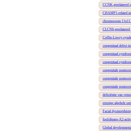
CCNK-gerelateerd sy
CHAMP1-related inte
chromosoom 11p11.
CLCN6-gerelateerd p
Coffin-Lowry-synd
congenitaal defect i
congenitaal syndroom
congenitaal syndroom
congenitale pontocer
congenitale pontocer
congenitale pontocer
deficiëntie van vet
ernstige algehele on
Facial dysmorphism,
fosfolipase-A2-activ
Global developmental