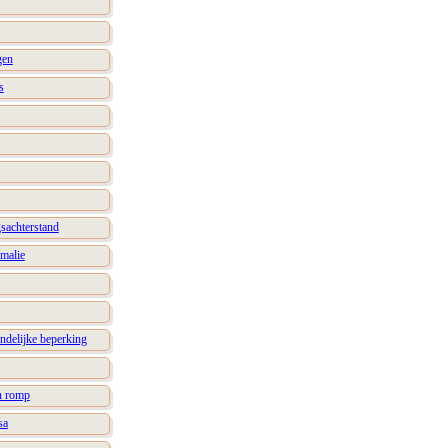
gen
s
gsachterstand
omalie
ndelijke beperking
an romp
sa