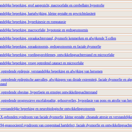
delijke beperking, grof aangezicht, macrocefalie en cerebellaire hypotrofie
delijke beperking, hartafwijking, kleine gestalte en gewrichtslaxiteit
ndelijke beperking, hyperkinesie en rompataxie
ndelijke beperking, macrocefalie, hypotonie en gedragsstoornis
ndelijke beperking, spraakachterstand, dysmorfe kenmerken en afwijkende T-cellen
delijke beperking, spraakstoornis, gedragsstoornis en faciale dysmorfie
ndelijke beperking, voedingsproblemen, ontwikkelingsachterstand en microcefalie
delijke beperking, vroeg optredend cataract en microcefalie
optredende epilepsie, verstandelijke beperking en afwijking van hersenen
ptredende epileptische aanvallen, afwijkingen van distale extremiteit, faciale dysmorfie en alg
stand
optredende obesitas, hyperfagie en ernstige ontwikkelingsachterstand
optredende progressieve encefalopathie, gehoorverlies, hypoplasie van pons en atrofie van he
verstandelijke beperking en neurobiologische ontwikkelingsstoornis
X-gebonden syndroom van faciale dysmorfie, kleine gestalte, choanale atresie en verstandelijk
94-geassocieerd syndroom van congenitaal hartdefect, faciale dysmorfie en ontwikkelingsachte