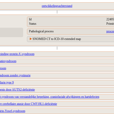
ontwikkelingsachterstand
|
Id
22495
Status
Primit
Pathological process
proces
SNOMED CT to ICD-10 extended map
|
 binding protein A'-syndroom
catiesyndroom
droom
ndroom zonder cystinurie
durie type 9
rnis door AUTS2-deficiëntie
 syndroom van verstandelijke beperking, craniofaciale afwijkingen en hartdefecten
ve cerebellaire ataxie door CWF19L1-deficiëntie
irin-Yosef-syndroom