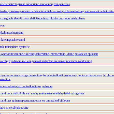
temische neurologische endocriene aandoening van pancreas
ofosfohydrolase-gerelateerde letale infantiele neurologische aandoening met cataract en betrokke
vertraagde botleeftijd door deficiëntie in schildklierhormoonmetabolisme
room
ikkelingsachterstand
wikkelingsachterstand
ale musculaire dystrofie
yndroom van ontwikkelingsachterstand, microcefalie, kleine gestalte en epilepsie
achtig syndroom met congenitaal hartdefect en hematopoëtische aandoening
yndroom van ernstige neurobiologische ontwikkelingsstoornis, motorische stereotypie, chroni
waakritme
naal neurobiologisch ontwikkelingssyndroom
stand door deficiëntie van methylmalonaatsemialdehydedehydrogenase
stand met autismespectrumstoornis en onvastheid bij lopen
aire en cerebrale atrofie