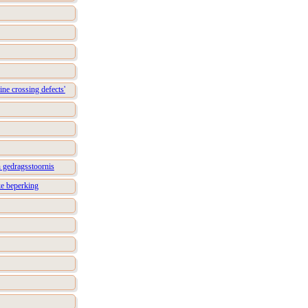
ne crossing defects'
n gedragsstoornis
ke beperking