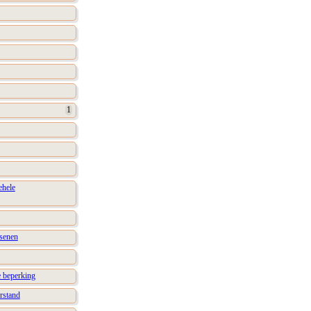
1
ehele
rsenen
e beperking
rstand