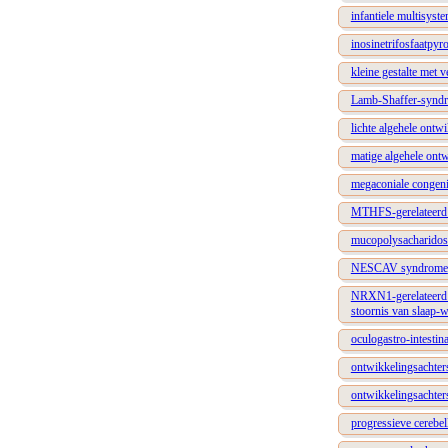
infantiele multisys
inosinetrifosfaatpyr
kleine gestalte met 
Lamb-Shaffer-synd
lichte algehele ontw
matige algehele ont
megaconiale congenit
MTHFS-gerelateerd s
mucopolysacharidose
NESCAV syndrome
NRXN1-gerelateerd s
stoornis van slaap-
oculogastro-intesti
ontwikkelingsachter
ontwikkelingsachter
progressieve cerebell