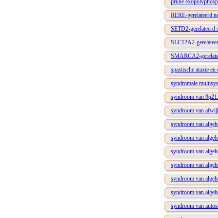
prune exopolyphosph
RERE-gerelateerd n
SETD2-gerelateerd sy
SLC12A2-gerelateerd
SMARCA2-gerelateer
spastische ataxie en 
syndromale multisys
syndroom van 9q21.
syndroom van afwijk
syndroom van algehel
syndroom van algehel
syndroom van algehe
syndroom van algehel
syndroom van algehe
syndroom van algehel
syndroom van autosom