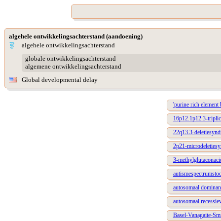
algehele ontwikkelingsachterstand (aandoening)
algehele ontwikkelingsachterstand
globale ontwikkelingsachterstand
algemene ontwikkelingsachterstand
Global developmental delay
'purine rich element
16p12.1p12.3-tripli
22q13.3-deletiesyn
2p21-microdeletiesy
3-methylglutaconaci
autismespectrumstoo
autosomaal dominant
autosomaal recessie
Basel-Vanagaite-Sm