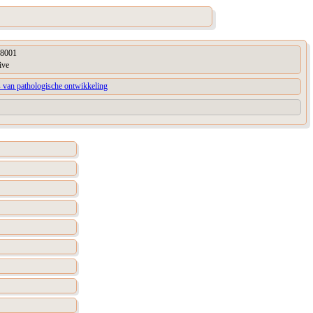
8001
ive
 van pathologische ontwikkeling