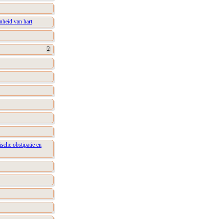
nheid van hart
2
sche obstipatie en