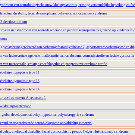
ndroom van neurobiologische ontwikkelingsstoornis, ernstige verstandelijke beperking en fac
llectual disability, facial dysmorphism, behavioral abnormalities syndrome
2-deletiesyndroom
rogressief syndroom van neurodegeneratie en perifere neuropathie beginnend op kinderleeftij
room
n glycosylering gerelateerd aan carbamoylfosfaatsynthetase 2, aspartaattranscarbamoylase en di
 van labioscrotale agenesie, malformatie van cerebellum, corneadystrofie en faciale dysmorfie
 van microcefalie, ernstige encefalopathie en progressieve cerebrale atrofie
ebellaire hypoplasie type 11
ebellaire hypoplasie type 13
ebellaire hypoplasie type 14
zuur-acyl-co-enzym-A-reductase 1
twikkelingsachterstand
 global developmental delay, hypotonia, polymicrogyria syndrome
erend eiwit-gerelateerde neurobiologische ontwikkelingsstoornis
 delay, intellectual disability, facial dysmorphism, pseudo Pelger-Huët anomaly syndrome