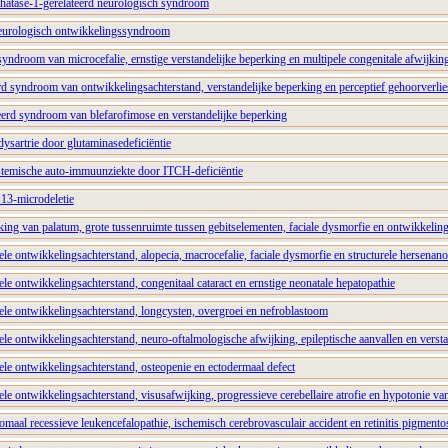
atase-1-gerelateerd neurologisch syndroom
eurologisch ontwikkelingssyndroom
ndroom van microcefalie, ernstige verstandelijke beperking en multipele congenitale afwijkin
 syndroom van ontwikkelingsachterstand, verstandelijke beperking en perceptief gehoorverlie
d syndroom van blefarofimose en verstandelijke beperking
dysartrie door glutaminasedeficiëntie
temische auto-immuunziekte door ITCH-deficiëntie
13-microdeletie
ing van palatum, grote tussenruimte tussen gebitselementen, faciale dysmorfie en ontwikkelin
e ontwikkelingsachterstand, alopecia, macrocefalie, faciale dysmorfie en structurele hersenan
e ontwikkelingsachterstand, congenitaal cataract en ernstige neonatale hepatopathie
le ontwikkelingsachterstand, longcysten, overgroei en nefroblastoom
e ontwikkelingsachterstand, neuro-oftalmologische afwijking, epileptische aanvallen en versta
le ontwikkelingsachterstand, osteopenie en ectodermaal defect
e ontwikkelingsachterstand, visusafwijking, progressieve cerebellaire atrofie en hypotonie v
aal recessieve leukencefalopathie, ischemisch cerebrovasculair accident en retinitis pigmento