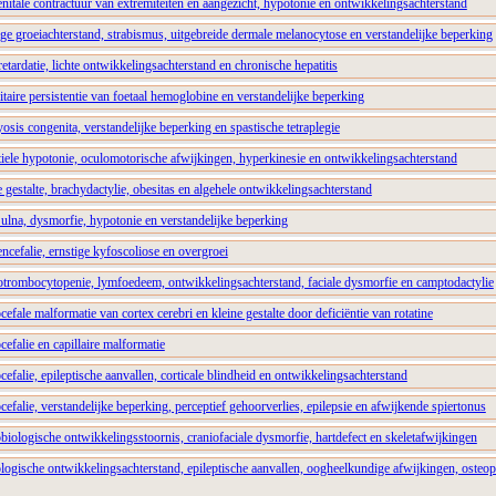
tale contractuur van extremiteiten en aangezicht, hypotonie en ontwikkelingsachterstand
e groeiachterstand, strabismus, uitgebreide dermale melanocytose en verstandelijke beperking
tardatie, lichte ontwikkelingsachterstand en chronische hepatitis
aire persistentie van foetaal hemoglobine en verstandelijke beperking
sis congenita, verstandelijke beperking en spastische tetraplegie
iele hypotonie, oculomotorische afwijkingen, hyperkinesie en ontwikkelingsachterstand
gestalte, brachydactylie, obesitas en algehele ontwikkelingsachterstand
ulna, dysmorfie, hypotonie en verstandelijke beperking
cefalie, ernstige kyfoscoliose en overgroei
rombocytopenie, lymfoedeem, ontwikkelingsachterstand, faciale dysmorfie en camptodactylie
fale malformatie van cortex cerebri en kleine gestalte door deficiëntie van rotatine
falie en capillaire malformatie
falie, epileptische aanvallen, corticale blindheid en ontwikkelingsachterstand
falie, verstandelijke beperking, perceptief gehoorverlies, epilepsie en afwijkende spiertonus
ologische ontwikkelingsstoornis, craniofaciale dysmorfie, hartdefect en skeletafwijkingen
gische ontwikkelingsachterstand, epileptische aanvallen, oogheelkundige afwijkingen, osteope