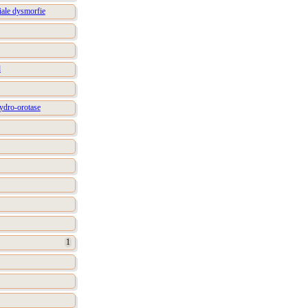
iale dysmorfie
d
hydro-orotase
1