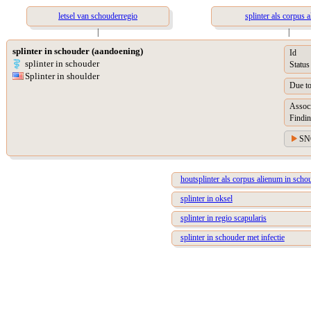
letsel van schouderregio
splinter als corpus 
|
|
splinter in schouder (aandoening)
Id
splinter in schouder
Status
Splinter in shoulder
Due t
Assoc
Findin
SN
houtsplinter als corpus alienum in scho
splinter in oksel
splinter in regio scapularis
splinter in schouder met infectie