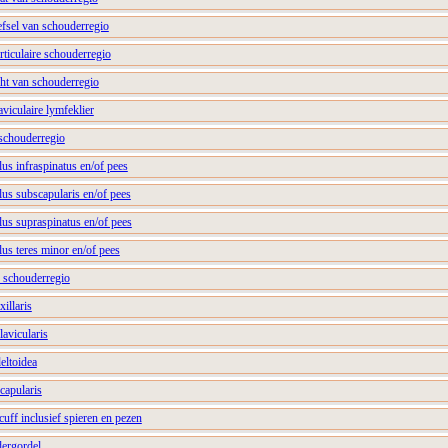
efsel van schouderregio
rticulaire schouderregio
cht van schouderregio
aviculaire lymfeklier
 schouderregio
us infraspinatus en/of pees
us subscapularis en/of pees
lus supraspinatus en/of pees
us teres minor en/of pees
r schouderregio
xillaris
lavicularis
eltoidea
scapularis
cuff inclusief spieren en pezen
dergordel