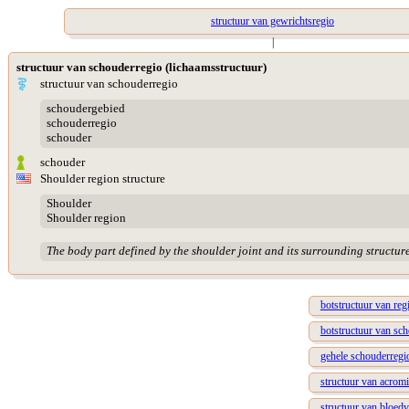
structuur van gewrichtsregio
|
structuur van schouderregio (lichaamsstructuur)
structuur van schouderregio
schoudergebied
schouderregio
schouder
schouder
Shoulder region structure
Shoulder
Shoulder region
The body part defined by the shoulder joint and its surrounding structur
botstructuur van re
botstructuur van sc
gehele schouderregi
structuur van acrom
structuur van bloed