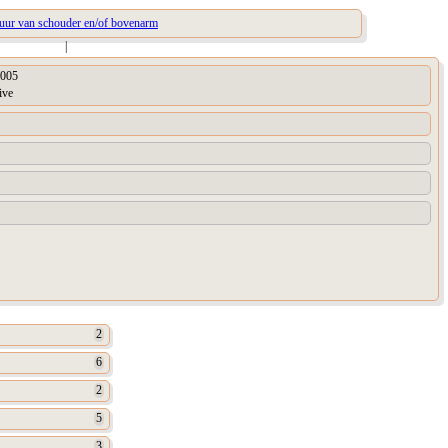
tuur van schouder en/of bovenarm
|
005
ive
2
6
2
5
3