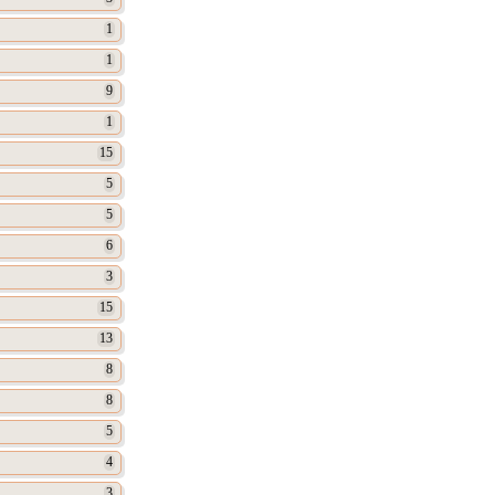
1
1
9
1
15
5
5
6
3
15
13
8
8
5
4
3