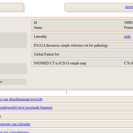
struc
Id
16982
Status
Primit
Laterality
zijde
PALGA thesaurus simple reference set for pathology
Global Patient Set
SNOMED CT to ICD-O simple map
C76.4
es
|
gio van glenohumeraal gewricht
houdergordel en/of proximale humerus
o
ionregio van schouder
vat van schouderregio