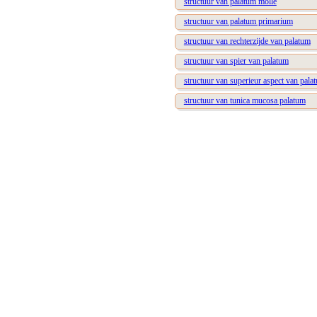
structuur van palatum molle
structuur van palatum primarium
structuur van rechterzijde van palatum
structuur van spier van palatum
structuur van superieur aspect van pala
structuur van tunica mucosa palatum