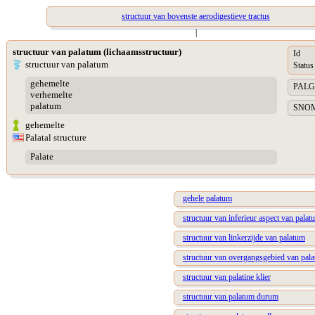
structuur van bovenste aerodigestieve tractus
|
structuur van palatum (lichaamsstructuur)
Id
structuur van palatum
Status
gehemelte
PALGA 
verhemelte
palatum
SNOME
gehemelte
Palatal structure
Palate
gehele palatum
structuur van inferieur aspect van palat
structuur van linkerzijde van palatum
structuur van overgangsgebied van pal
structuur van palatine klier
structuur van palatum durum