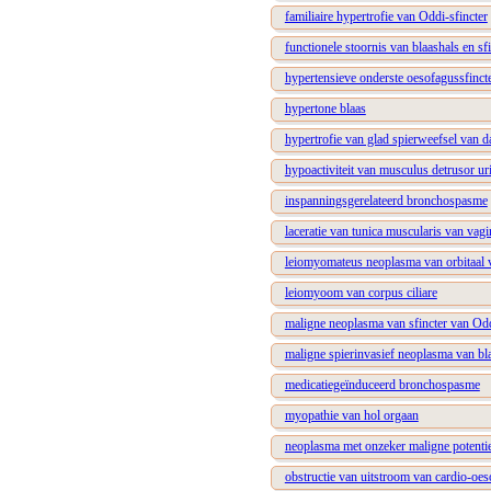
familiaire hypertrofie van Oddi-sfincter
functionele stoornis van blaashals en s
hypertensieve onderste oesofagussfinct
hypertone blaas
hypertrofie van glad spierweefsel van 
hypoactiviteit van musculus detrusor ur
inspanningsgerelateerd bronchospasme
laceratie van tunica muscularis van vagi
leiomyomateus neoplasma van orbitaal v
leiomyoom van corpus ciliare
maligne neoplasma van sfincter van Od
maligne spierinvasief neoplasma van bl
medicatiegeïnduceerd bronchospasme
myopathie van hol orgaan
neoplasma met onzeker maligne potentie
obstructie van uitstroom van cardio-oe