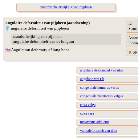
anatomische afwijking van pijpbeen
|
angulaire deformiteit van pijpbeen (aandoening)
Id
angulaire deformiteit van pijpbeen
Status
standsafwijking van pijpbeen
Assoc
angulaire deformiteit van os longum
Findin
Angulation deformity of long bone
SN
angulaire deformiteit van ulna
angulatie van rib
congenitale humerus varus
congenitale metatarsus valgus
coxa valga
coxa vara
metatarsus adductus
varusdeformiteit van tibia