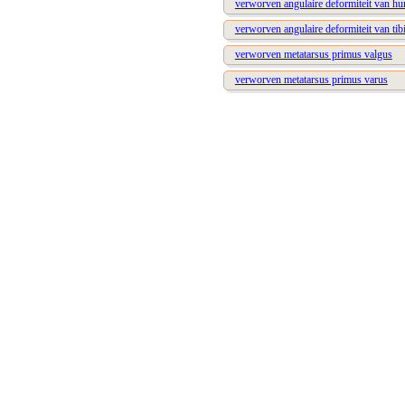
verworven angulaire deformiteit van h
verworven angulaire deformiteit van tib
verworven metatarsus primus valgus
verworven metatarsus primus varus