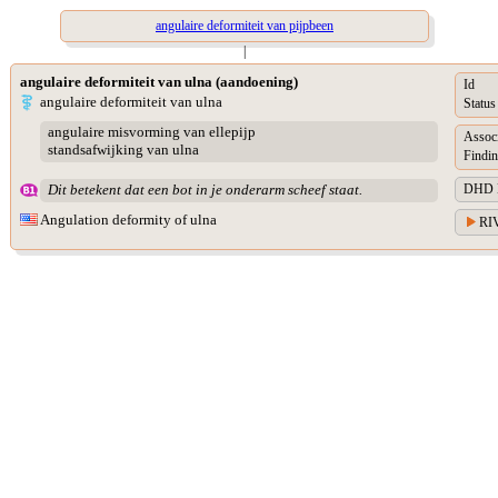
angulaire deformiteit van pijpbeen
|
angulaire deformiteit van ulna (aandoening)
Id
angulaire deformiteit van ulna
Status
angulaire misvorming van ellepijp
Assoc
standsafwijking van ulna
Findin
DHD Di
Dit betekent dat een bot in je onderarm scheef staat.
Angulation deformity of ulna
RIV