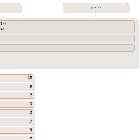
type bot
|
3004
ive
10
9
2
3
3
7
9
7