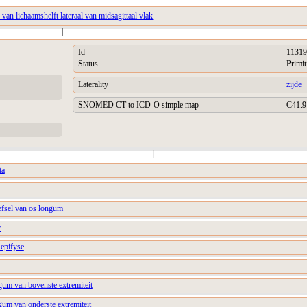
 van lichaamshelft lateraal van midsagittaal vlak
|
Id
11319
Status
Primit
Laterality
zijde
SNOMED CT to ICD-O simple map
C41.9
|
ta
efsel van os longum
e
 epifyse
gum van bovenste extremiteit
gum van onderste extremiteit