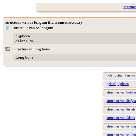
structuur
structuur van os longum (lichaamsstructuur)
structuur van os longum
pijpbeen
os longum
Structure of long bone
Long bone
botstructuur van cos
geheel pijpbeen
structuur van botwe
structuur van diafys
structuur van distale
structuur van falanx
structuur van os lon
structuur van os lon