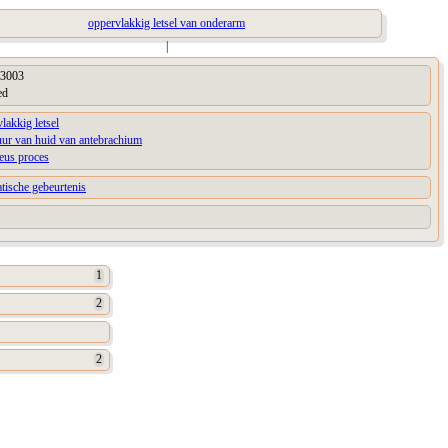
oppervlakkig letsel van onderarm
|
3003
ed
lakkig letsel
uur van huid van antebrachium
ieus proces
tische gebeurtenis
1
2
2