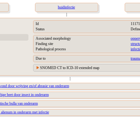
huidinfectie
|
Id
11171
Status
Defin
Associated morphology
opperv
Finding site
struct
Pathological process
infect
Due to
trauma
SNOMED CT to ICD-10 extended map
|
wond door wrijving en/of abrasie van onderarm
ftige beet door insect in onderarm
tische bulla van onderarm
 alienum in onderarm met infectie