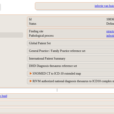
infectie van hui
Id
10836
Status
Defin
Finding site
struct
Pathological process
infect
Global Patient Set
General Practice / Family Practice reference set
International Patient Summary
DHD Diagnosis thesaurus reference set
SNOMED CT to ICD-10 extended map
RIVM authorized national diagnosis thesaurus to ICD10 complex m
|
an huid