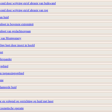
wond door wrijving en/of abrasie van buikwand
wond door wrijving en/of abrasie van rug
van huid
nbeet in bovenste extremiteit
enbeet van geslachtsorgaan
en van Montgomery
ftige beet door insect in hoofd
eet
elexpander
ergebied
van toepassingsgebied
mie
planteerde huid
or en volgend op verrichting op huid met laser
 cosmetische operatie