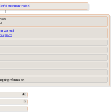
d en/of subcutaan weefsel
|
5000
ed
uur van huid
ieus proces
apping reference set
47
3