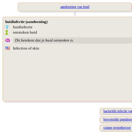
aandoening van huid
|
huidinfectie (aandoening)
huidinfectie
ontstoken huid
Dit betekent dat je huid ontstoken is.
Infection of skin
bacteriële infectie v
bowenoïde papulose
cutane protothecose