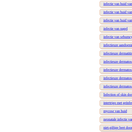
infectie van huid van
infectie van huid van
infectie van huid van
infectie van nagel
infectie van sebumc
infectieuze aandoeni
infectieuze dermatiti
infectieuze dermatos
infectieuze dermato
infectieuze dermatos
infectieuze dermato
Infection of skin don
intertrigo met geïnfe
mycose van huid
neonatale infectie v
niet-giftige beet doo