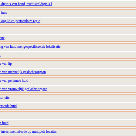
 digitus van hand, exclusief digitus I
 hals
 ooglid en perioculaire regio
yste
ng van huid met gespecificeerde lokalisatie
s
e van lip
se van mannelijk geslachtsorgaan
e van perianale huid
se van vrouwelijk geslachtsorgaan
or site
cteerde huid
an huid
r insect met infectie op multipele locaties