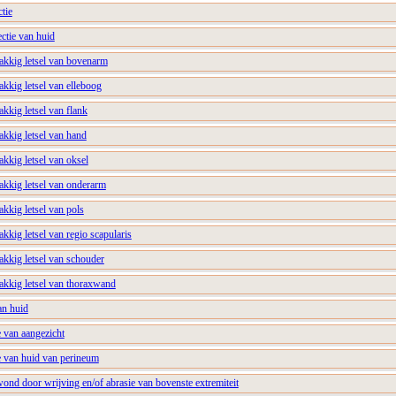
tie
ectie van huid
lakkig letsel van bovenarm
akkig letsel van elleboog
akkig letsel van flank
akkig letsel van hand
akkig letsel van oksel
akkig letsel van onderarm
akkig letsel van pols
akkig letsel van regio scapularis
akkig letsel van schouder
akkig letsel van thoraxwand
an huid
e van aangezicht
ie van huid van perineum
ond door wrijving en/of abrasie van bovenste extremiteit