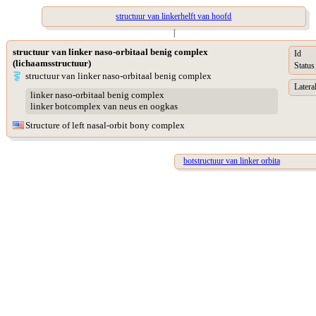
structuur van linkerhelft van hoofd
|
structuur van linker naso-orbitaal benig complex
Id
(lichaamsstructuur)
Status
structuur van linker naso-orbitaal benig complex
Lateral
linker naso-orbitaal benig complex
linker botcomplex van neus en oogkas
Structure of left nasal-orbit bony complex
botstructuur van linker orbita