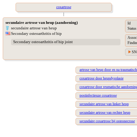
coxartrose
|
secundaire artrose van heup (aandoening)
Id
secundaire artrose van heup
Status
Secondary osteoarthritis of hip
Assoc
Secondary osteoarthritis of hip joint
Findin
SN
artrose van heup door en na traumatisch 
coxartrose door heupdysplasie
coxartrose door reumatische aandoenin
postinfectieuze coxartrose
secundaire artrose van linker heup
secundaire artrose van rechter heup
secundaire coxartrose bij osteonecrose