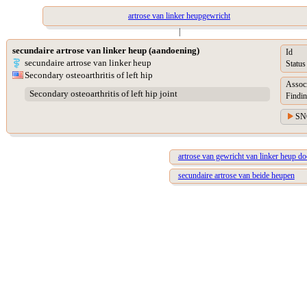
artrose van linker heupgewricht
|
secundaire artrose van linker heup (aandoening)
Id
secundaire artrose van linker heup
Status
Secondary osteoarthritis of left hip
Assoc
Secondary osteoarthritis of left hip joint
Findin
SN
artrose van gewricht van linker heup do
secundaire artrose van beide heupen