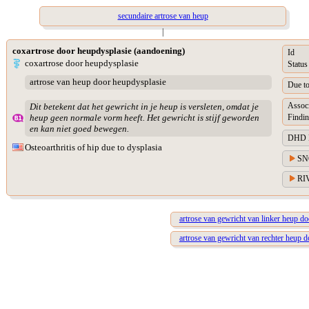
secundaire artrose van heup
|
coxartrose door heupdysplasie (aandoening)
Id
coxartrose door heupdysplasie
Status
artrose van heup door heupdysplasie
Due t
Assoc
Dit betekent dat het gewricht in je heup is versleten, omdat je
Findin
heup geen normale vorm heeft. Het gewricht is stijf geworden
en kan niet goed bewegen.
DHD Di
Osteoarthritis of hip due to dysplasia
SN
RIV
artrose van gewricht van linker heup do
artrose van gewricht van rechter heup d