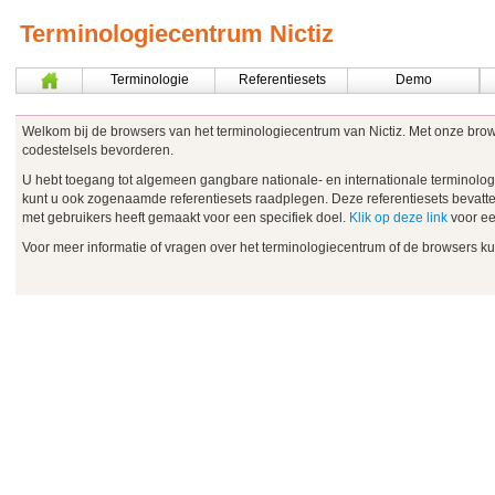
Terminologiecentrum Nictiz
Terminologie
Referentiesets
Demo
Welkom bij de browsers van het terminologiecentrum van Nictiz. Met onze browser
codestelsels bevorderen.
U hebt toegang tot algemeen gangbare nationale- en internationale termino
kunt u ook zogenaamde referentiesets raadplegen. Deze referentiesets bevatten
met gebruikers heeft gemaakt voor een specifiek doel.
Klik op deze link
voor ee
Voor meer informatie of vragen over het terminologiecentrum of de browsers kun