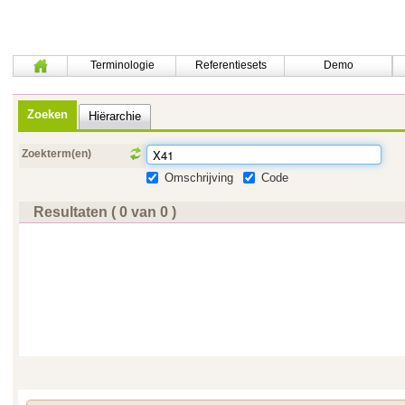
Terminologie
Referentiesets
Demo
Zoeken
Hiërarchie
Zoekterm(en)
Omschrijving
Code
Resultaten ( 0 van 0 )