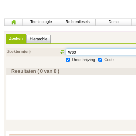
Terminologie
Referentiesets
Demo
Zoeken
Hiërarchie
Zoekterm(en)
Omschrijving
Code
Resultaten ( 0 van 0 )