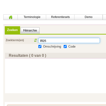
Terminologie
Referentiesets
Demo
Zoeken
Hiërarchie
Zoekterm(en)
Omschrijving
Code
Resultaten ( 0 van 0 )