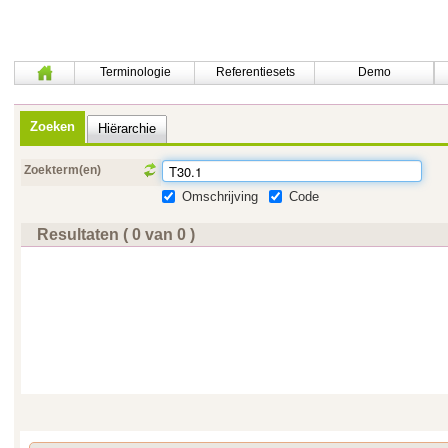
Terminologie
Referentiesets
Demo
Zoeken
Hiërarchie
Zoekterm(en)
Omschrijving
Code
Resultaten ( 0 van 0 )