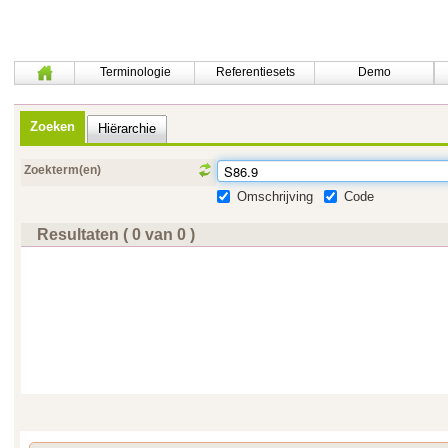
Terminologie
Referentiesets
Demo
Zoeken
Hiërarchie
Zoekterm(en)
Omschrijving
Code
Resultaten ( 0 van 0 )