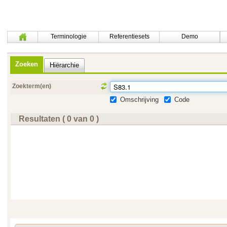
Terminologie
Referentiesets
Demo
Zoeken
Hiërarchie
Zoekterm(en)
Omschrijving
Code
Resultaten ( 0 van 0 )