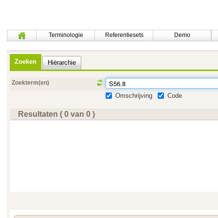
Terminologie
Referentiesets
Demo
Zoeken
Hiërarchie
Zoekterm(en)
Omschrijving
Code
Resultaten ( 0 van 0 )