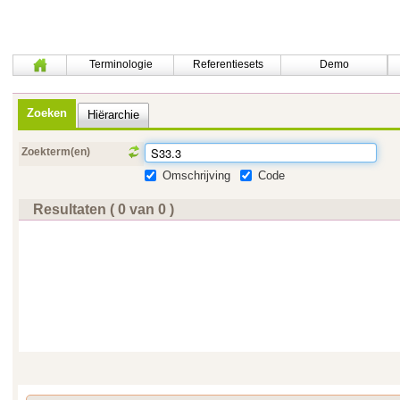
Terminologie
Referentiesets
Demo
Zoeken
Hiërarchie
Zoekterm(en)
Omschrijving
Code
Resultaten ( 0 van 0 )