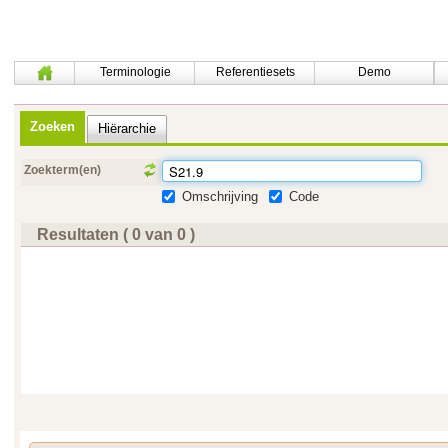
Terminologie
Referentiesets
Demo
Zoeken
Hiërarchie
Zoekterm(en)
Omschrijving
Code
Resultaten ( 0 van 0 )