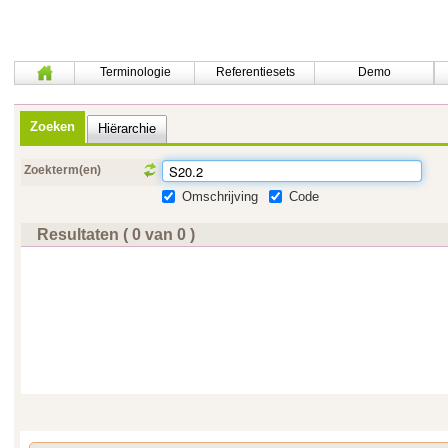
Terminologie
Referentiesets
Demo
Zoeken
Hiërarchie
Zoekterm(en)
Omschrijving
Code
Resultaten ( 0 van 0 )