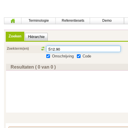
Terminologie
Referentiesets
Demo
Zoeken
Hiërarchie
Zoekterm(en)
Omschrijving
Code
Resultaten ( 0 van 0 )