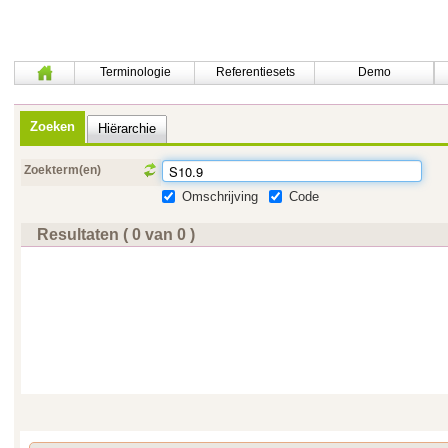
Terminologie
Referentiesets
Demo
Zoeken
Hiërarchie
Zoekterm(en)
Omschrijving
Code
Resultaten ( 0 van 0 )