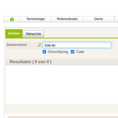
Terminologie
Referentiesets
Demo
Zoeken
Hiërarchie
Zoekterm(en)
Omschrijving
Code
Resultaten ( 0 van 0 )